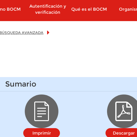
Autentificación y
imo BOCM
Qué es el BOCM
Organi
verificación
BÚSQUEDA AVANZADA
Sumario
Imprimir
Descargar