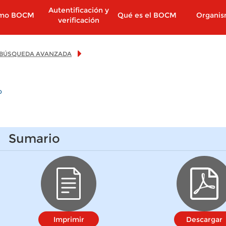
Autentificación y
imo BOCM
Qué es el BOCM
Organi
verificación
BÚSQUEDA AVANZADA
o
Sumario
Imprimir
Descargar