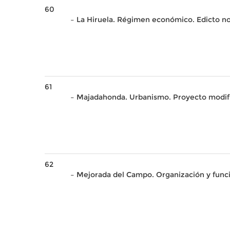
60
– La Hiruela. Régimen económico. Edicto not
61
– Majadahonda. Urbanismo. Proyecto modifi
62
– Mejorada del Campo. Organización y fun