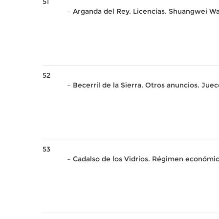
51
– Arganda del Rey. Licencias. Shuangwei W
52
– Becerril de la Sierra. Otros anuncios. Juec
53
– Cadalso de los Vidrios. Régimen económi