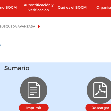
Autentificación y
imo BOCM
Qué es el BOCM
Organi
verificación
BÚSQUEDA AVANZADA
o
Sumario
Imprimir
Descargar