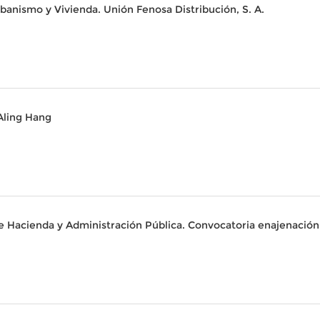
banismo y Vivienda. Unión Fenosa Distribución, S. A.
 Aling Hang
e Hacienda y Administración Pública. Convocatoria enajenación