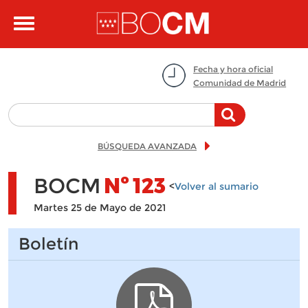
Pasar al contenido principal
Toggle
navigation
Fecha y hora oficial
Comunidad de Madrid
BÚSQUEDA AVANZADA
BOCM
Nº
123
<
Volver al sumario
Martes 25 de Mayo de 2021
Boletín