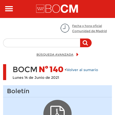
Pasar al contenido principal
Toggle
navigation
Fecha y hora oficial
Comunidad de Madrid
BÚSQUEDA AVANZADA
BOCM
Nº
140
<
Volver al sumario
Lunes 14 de Junio de 2021
Boletín