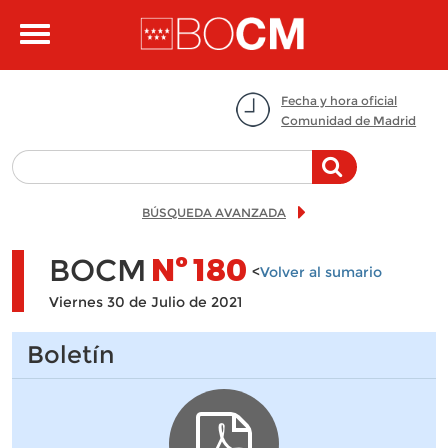
Pasar al contenido principal
Toggle
navigation
Fecha y hora oficial
Comunidad de Madrid
BÚSQUEDA AVANZADA
BOCM
Nº
180
<
Volver al sumario
Viernes 30 de Julio de 2021
Boletín