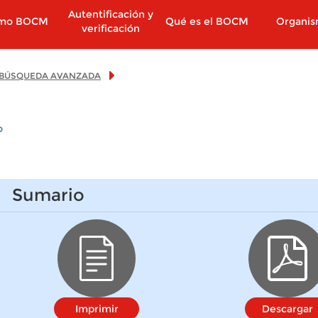
Autentificación y
imo BOCM
Qué es el BOCM
Organi
verificación
BÚSQUEDA AVANZADA
o
Sumario
Imprimir
Descargar