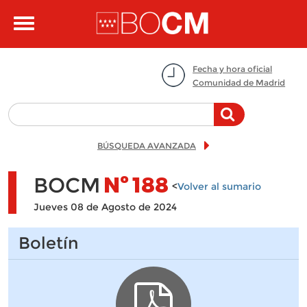
Pasar al contenido principal
Toggle
navigation
Fecha y hora oficial
Comunidad de Madrid
BÚSQUEDA AVANZADA
BOCM
Nº
188
<
Volver al sumario
Jueves 08 de Agosto de 2024
Boletín