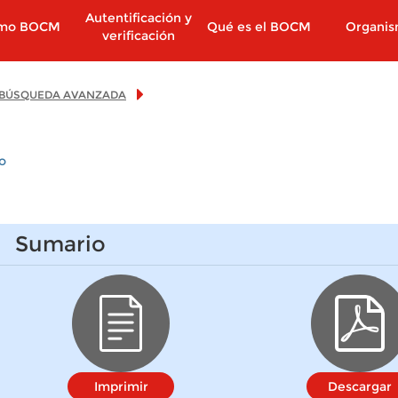
Autentificación y
imo BOCM
Qué es el BOCM
Organi
verificación
BÚSQUEDA AVANZADA
o
Sumario
Imprimir
Descargar