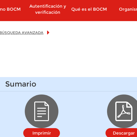
Autentificación y
imo BOCM
Qué es el BOCM
Organi
verificación
BÚSQUEDA AVANZADA
Sumario
Imprimir
Descargar