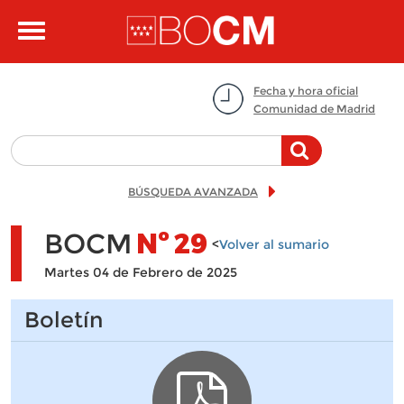
Pasar al contenido principal
Toggle
navigation
Fecha y hora oficial
Comunidad de Madrid
BÚSQUEDA AVANZADA
BOCM
Nº
29
<
Volver al sumario
Martes 04 de Febrero de 2025
Boletín