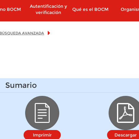
Autentificación y
imo BOCM
Qué es el BOCM
Organi
verificación
BÚSQUEDA AVANZADA
Sumario
Imprimir
Descargar