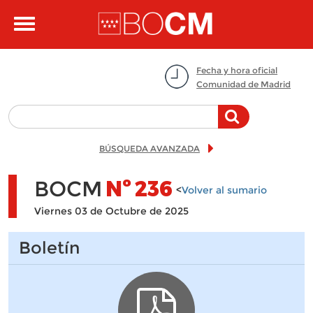
Pasar al contenido principal
Toggle
navigation
Fecha y hora oficial
Comunidad de Madrid
BÚSQUEDA AVANZADA
BOCM
Nº
236
<
Volver al sumario
Viernes 03 de Octubre de 2025
Boletín