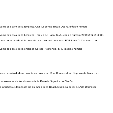
onvenio colectivo de la Empresa Club Deportivo Brezo Osuna (código número
onvenio colectivo de la Empresa Tranvía de Parla, S. A. (código número 28015122012010)
cuerdo de adhesión del convenio colectivo de la empresa FCE Bank PLC sucursal en
enio colectivo de la empresa Gerosol Asistencia, S. L. (código número
ción de actividades conjuntas a través del Real Conservatorio Superior de Música de
icas externas de los alumnos de la Escuela Superior de Diseño
 prácticas externas de los alumnos de la Real Escuela Superior de Arte Dramático