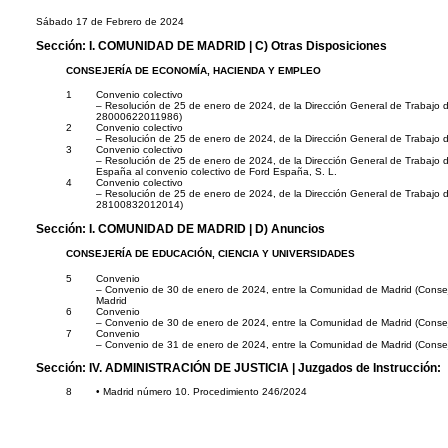
Sábado 17 de Febrero de 2024
Sección:
I. COMUNIDAD DE MADRID
| C) Otras Disposiciones
CONSEJERÍA DE ECONOMÍA, HACIENDA Y EMPLEO
1
Convenio colectivo
– Resolución de 25 de enero de 2024, de la Dirección General de Trabajo d
28000622011986)
2
Convenio colectivo
– Resolución de 25 de enero de 2024, de la Dirección General de Trabajo d
3
Convenio colectivo
– Resolución de 25 de enero de 2024, de la Dirección General de Trabajo 
España al convenio colectivo de Ford España, S. L.
4
Convenio colectivo
– Resolución de 25 de enero de 2024, de la Dirección General de Trabajo de
28100832012014)
Sección:
I. COMUNIDAD DE MADRID
| D) Anuncios
CONSEJERÍA DE EDUCACIÓN, CIENCIA Y UNIVERSIDADES
5
Convenio
– Convenio de 30 de enero de 2024, entre la Comunidad de Madrid (Consejer
Madrid
6
Convenio
– Convenio de 30 de enero de 2024, entre la Comunidad de Madrid (Consejerí
7
Convenio
– Convenio de 31 de enero de 2024, entre la Comunidad de Madrid (Consejer
Sección:
IV. ADMINISTRACIÓN DE JUSTICIA
| Juzgados de Instrucción:
8
• Madrid número 10. Procedimiento 246/2024