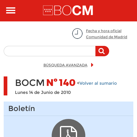
Pasar al contenido principal
Toggle
navigation
Fecha y hora oficial
Comunidad de Madrid
BÚSQUEDA AVANZADA
BOCM
Nº
140
<
Volver al sumario
Lunes 14 de Junio de 2010
Boletín