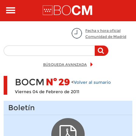
Pasar al contenido principal
Toggle
navigation
Fecha y hora oficial
Comunidad de Madrid
BÚSQUEDA AVANZADA
BOCM
Nº
29
<
Volver al sumario
Viernes 04 de Febrero de 2011
Boletín