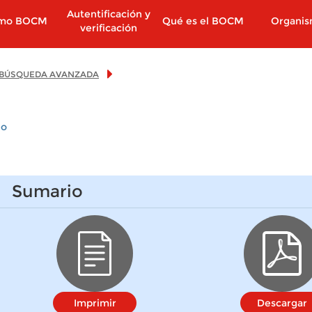
Autentificación y
imo BOCM
Qué es el BOCM
Organi
verificación
BÚSQUEDA AVANZADA
io
Sumario
Imprimir
Descargar