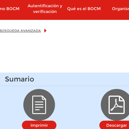
Autentificación y
imo BOCM
Qué es el BOCM
Organi
verificación
BÚSQUEDA AVANZADA
Sumario
Imprimir
Descargar