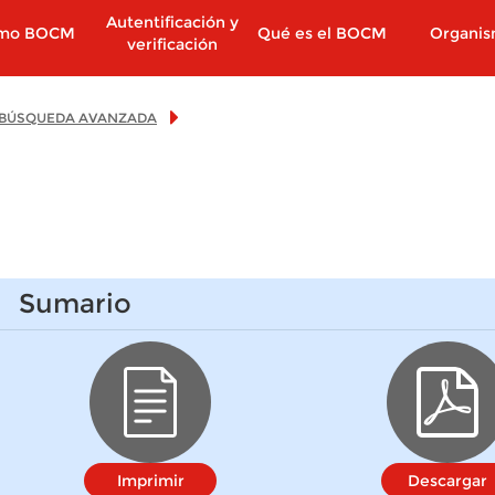
Autentificación y
imo BOCM
Qué es el BOCM
Organi
verificación
BÚSQUEDA AVANZADA
Sumario
Imprimir
Descargar