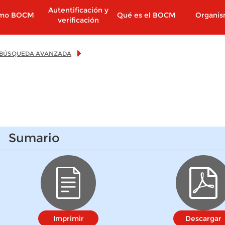
Autentificación y
imo BOCM
Qué es el BOCM
Organi
verificación
BÚSQUEDA AVANZADA
Sumario
Imprimir
Descargar