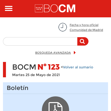
Pasar al contenido principal
Toggle
navigation
Fecha y hora oficial
Comunidad de Madrid
BÚSQUEDA AVANZADA
BOCM
Nº
123
<
Volver al sumario
Martes 25 de Mayo de 2021
Boletín