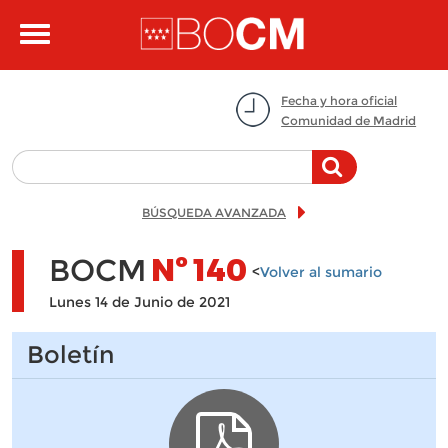
Pasar al contenido principal
Toggle
navigation
Fecha y hora oficial
Comunidad de Madrid
BÚSQUEDA AVANZADA
BOCM
Nº
140
<
Volver al sumario
Lunes 14 de Junio de 2021
Boletín