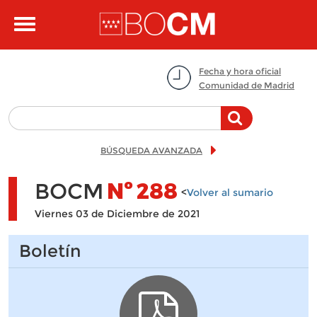
Pasar al contenido principal
Toggle
navigation
Fecha y hora oficial
Comunidad de Madrid
BÚSQUEDA AVANZADA
BOCM
Nº
288
<
Volver al sumario
Viernes 03 de Diciembre de 2021
Boletín