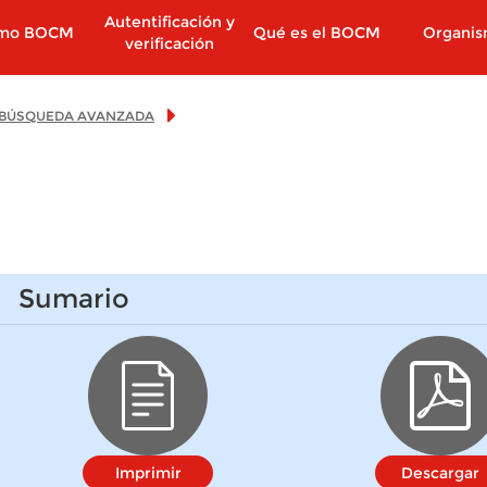
Autentificación y
imo BOCM
Qué es el BOCM
Organi
verificación
BÚSQUEDA AVANZADA
Sumario
Imprimir
Descargar