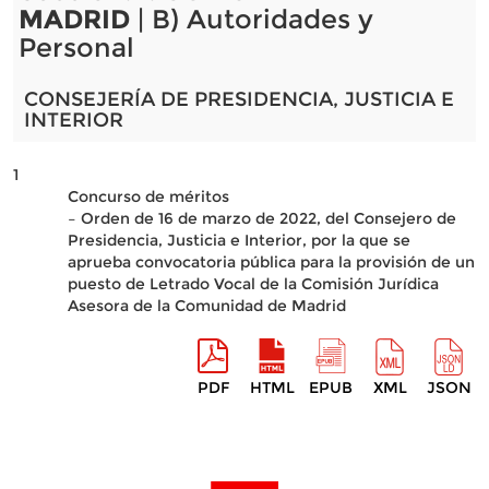
MADRID
| B) Autoridades y
Personal
CONSEJERÍA DE PRESIDENCIA, JUSTICIA E
INTERIOR
1
Concurso de méritos
– Orden de 16 de marzo de 2022, del Consejero de
Presidencia, Justicia e Interior, por la que se
aprueba convocatoria pública para la provisión de un
puesto de Letrado Vocal de la Comisión Jurídica
Asesora de la Comunidad de Madrid
PDF
HTML
EPUB
XML
JSON