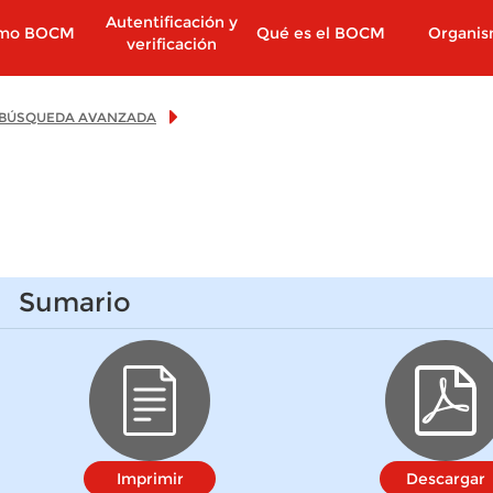
Autentificación y
imo BOCM
Qué es el BOCM
Organi
verificación
BÚSQUEDA AVANZADA
Sumario
Imprimir
Descargar