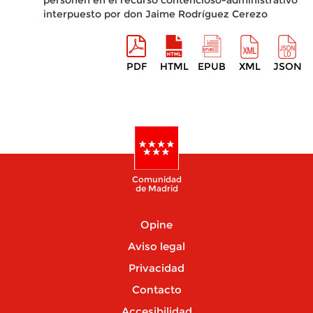
personen en el recurso contencioso-administrativo
interpuesto por don Jaime Rodríguez Cerezo
PDF
HTML
EPUB
XML
JSON
Comunidad
de Madrid
Opine
Aviso legal
Privacidad
Contacto
Accesibilidad