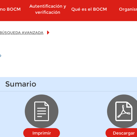
Autentificación y
imo BOCM
Qué es el BOCM
Organi
verificación
BÚSQUEDA AVANZADA
o
Sumario
Imprimir
Descargar