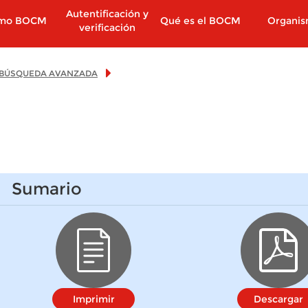
Autentificación y
imo BOCM
Qué es el BOCM
Organi
verificación
BÚSQUEDA AVANZADA
Sumario
Imprimir
Descargar