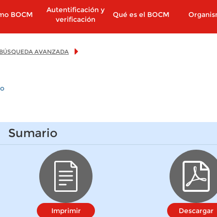
Autentificación y
imo BOCM
Qué es el BOCM
Organi
verificación
BÚSQUEDA AVANZADA
io
Sumario
Imprimir
Descargar