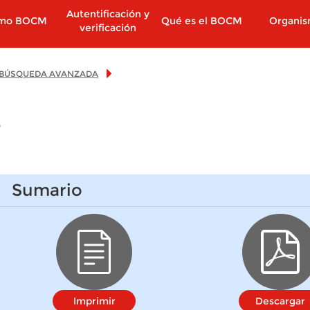
Autentificación y
imo BOCM
Qué es el BOCM
Organi
verificación
BÚSQUEDA AVANZADA
o
Sumario
Imprimir
Descargar