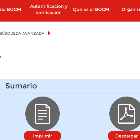
Autentificación y
imo BOCM
Qué es el BOCM
Organi
verificación
BÚSQUEDA AVANZADA
o
Sumario
Imprimir
Descargar