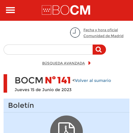
Pasar al contenido principal
Toggle
navigation
Fecha y hora oficial
Comunidad de Madrid
BÚSQUEDA AVANZADA
BOCM
Nº
141
<
Volver al sumario
Jueves 15 de Junio de 2023
Boletín