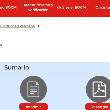
Autentificación y
imo BOCM
Qué es el BOCM
Organi
verificación
BÚSQUEDA AVANZADA
io
Sumario
Imprimir
Descargar