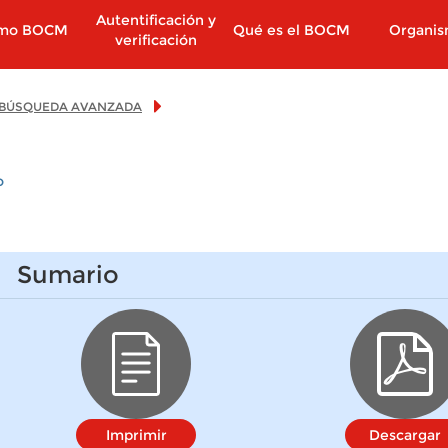
Autentificación y
imo BOCM
Qué es el BOCM
Organi
verificación
BÚSQUEDA AVANZADA
o
Sumario
Imprimir
Descargar