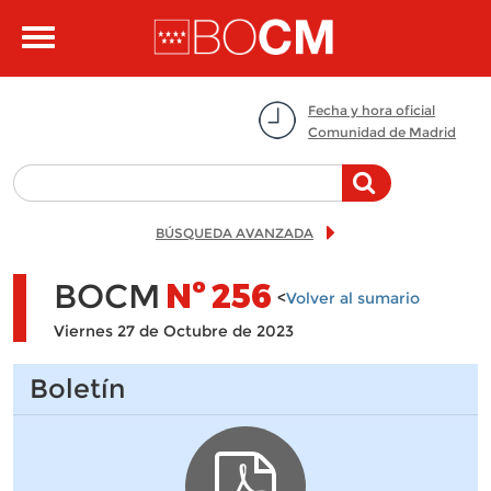
Pasar al contenido principal
Toggle
navigation
Fecha y hora oficial
Comunidad de Madrid
BÚSQUEDA AVANZADA
BOCM
Nº
256
<
Volver al sumario
Viernes 27 de Octubre de 2023
Boletín