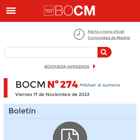
Pasar al contenido principal
Toggle
navigation
Fecha y hora oficial
Comunidad de Madrid
BÚSQUEDA AVANZADA
BOCM
Nº
274
<
Volver al sumario
Viernes 17 de Noviembre de 2023
Boletín