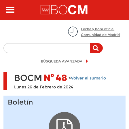
Pasar al contenido principal
Toggle
navigation
Fecha y hora oficial
Comunidad de Madrid
BÚSQUEDA AVANZADA
BOCM
Nº
48
<
Volver al sumario
Lunes 26 de Febrero de 2024
Boletín