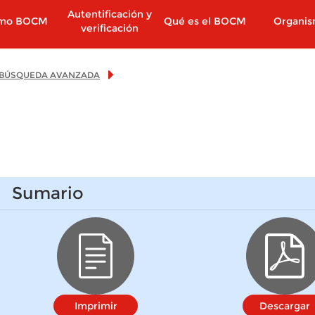
Autentificación y
imo BOCM
Qué es el BOCM
Organi
verificación
BÚSQUEDA AVANZADA
Sumario
Imprimir
Descargar