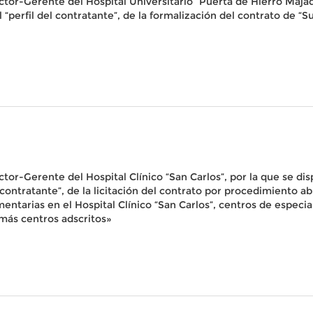
ector-Gerente del Hospital Universitario “Puerta de Hierro Maja
el “perfil del contratante”, de la formalización del contrato de 
ector-Gerente del Hospital Clínico “San Carlos”, por la que se 
ntratante”, de la licitación del contrato por procedimiento a
ntarias en el Hospital Clínico “San Carlos”, centros de especi
emás centros adscritos»