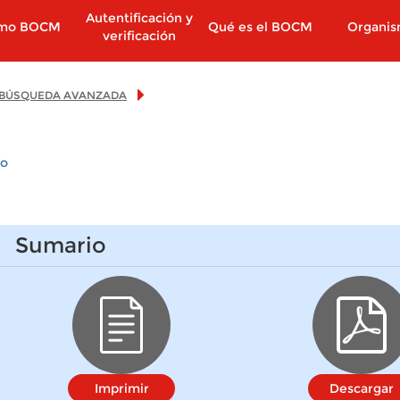
Autentificación y
imo BOCM
Qué es el BOCM
Organi
verificación
BÚSQUEDA AVANZADA
io
Sumario
Imprimir
Descargar