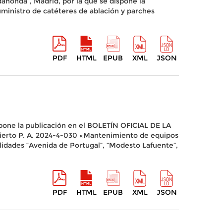
dahonda”, Madrid, por la que se dispone la
“Suministro de catéteres de ablación y parches
PDF
HTML
EPUB
XML
JSON
dispone la publicación en el BOLETÍN OFICIAL DE LA
bierto P. A. 2024-4-030 «Mantenimiento de equipos
alidades “Avenida de Portugal”, “Modesto Lafuente”,
PDF
HTML
EPUB
XML
JSON