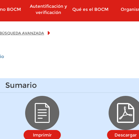
Autentificación y
imo BOCM
Qué es el BOCM
Organi
verificación
BÚSQUEDA AVANZADA
io
Sumario
Imprimir
Descargar