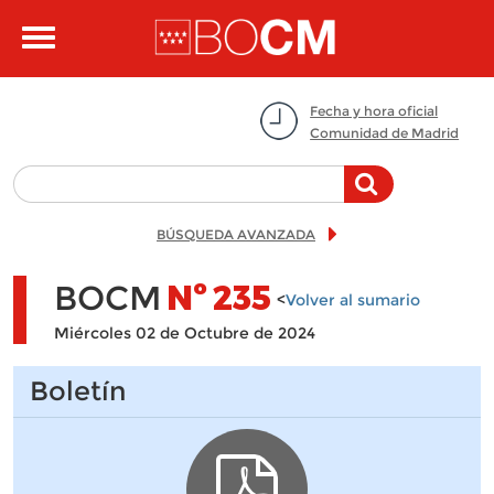
Pasar al contenido principal
Toggle
navigation
Fecha y hora oficial
Comunidad de Madrid
BÚSQUEDA AVANZADA
BOCM
Nº
235
<
Volver al sumario
Miércoles 02 de Octubre de 2024
Boletín