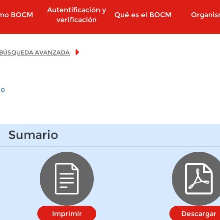
Autentificación y
imo BOCM
Qué es el BOCM
Organi
verificación
BÚSQUEDA AVANZADA
io
Sumario
Imprimir
Descargar