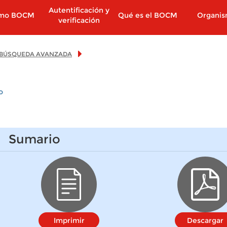
Autentificación y
imo BOCM
Qué es el BOCM
Organi
verificación
BÚSQUEDA AVANZADA
o
Sumario
Imprimir
Descargar