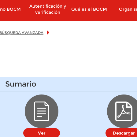
Autentificación y
imo BOCM
Qué es el BOCM
Organi
verificación
BÚSQUEDA AVANZADA
Sumario
Ver
Descargar