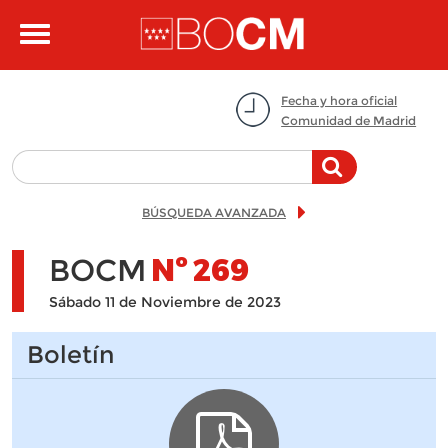
Pasar al contenido principal
Toggle
navigation
Fecha y hora oficial
Comunidad de Madrid
BÚSQUEDA AVANZADA
BOCM
Nº
269
Sábado 11 de Noviembre de 2023
Boletín