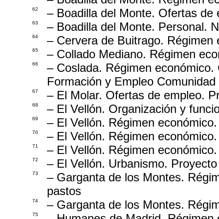
62
– Boadilla del Monte. Ofertas de
63
– Boadilla del Monte. Personal.
64
– Cervera de Buitrago. Régimen 
65
– Collado Mediano. Régimen econ
66
– Coslada. Régimen económico. 
Formación y Empleo Comunidad d
67
– El Molar. Ofertas de empleo. P
68
– El Vellón. Organización y func
69
– El Vellón. Régimen económico.
70
– El Vellón. Régimen económico. 
71
– El Vellón. Régimen económico.
72
– El Vellón. Urbanismo. Proyecto
73
– Garganta de los Montes. Rég
pastos
74
– Garganta de los Montes. Régi
75
– Humanes de Madrid. Régimen e