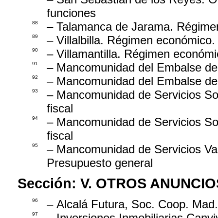
funciones
88
– Talamanca de Jarama. Régimen
89
– Villalbilla. Régimen económico
90
– Villamantilla. Régimen económi
91
– Mancomunidad del Embalse del 
92
– Mancomunidad del Embalse del 
93
– Mancomunidad de Servicios S
fiscal
94
– Mancomunidad de Servicios S
fiscal
95
– Mancomunidad de Servicios Va
Presupuesto general
Sección:
V. OTROS ANUNCIO
96
– Alcalá Futura, Soc. Coop. Mad.
97
– Inversiones Inmobiliarias Canviv