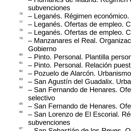
subvenciones
76
– Leganés. Régimen económico. 
77
– Leganés. Ofertas de empleo. C
78
– Leganés. Ofertas de empleo. C
79
– Manzanares el Real. Organizac
Gobierno
80
– Pinto. Personal. Plantilla perso
81
– Pinto. Personal. Relación puest
82
– Pozuelo de Alarcón. Urbanismo
83
– San Agustín del Guadalix. Urba
84
– San Fernando de Henares. Ofe
selectivo
85
– San Fernando de Henares. Ofer
86
– San Lorenzo de El Escorial. R
subvenciones
87
– San Sebastián de los Reyes. O