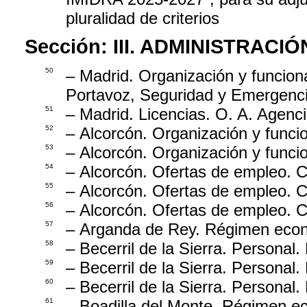
pluralidad de criterios
Sección:
III. ADMINISTRAC
50
– Madrid. Organización y funcion
Portavoz, Seguridad y Emergenci
51
– Madrid. Licencias. O. A. Agenci
52
– Alcorcón. Organización y funci
53
– Alcorcón. Organización y funci
54
– Alcorcón. Ofertas de empleo. C
55
– Alcorcón. Ofertas de empleo. C
56
– Alcorcón. Ofertas de empleo. C
57
– Arganda de Rey. Régimen econó
58
– Becerril de la Sierra. Personal
59
– Becerril de la Sierra. Personal
60
– Becerril de la Sierra. Personal
61
– Boadilla del Monte. Régimen e