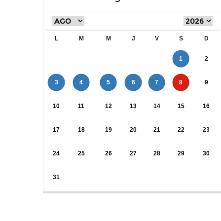
L
M
M
J
V
S
D
1
2
3
4
5
6
7
8
9
10
11
12
13
14
15
16
17
18
19
20
21
22
23
24
25
26
27
28
29
30
31