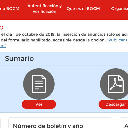
Autentificación y
imo BOCM
Qué es el BOCM
Organi
verificación
SO
el día 1 de octubre de 2019, la inserción de anuncios sólo se ad
 del formulario habilitado, accesible desde la opción:
"Publicar 
o."
Sumario
Ver
Descargar
Número de boletín y año
A