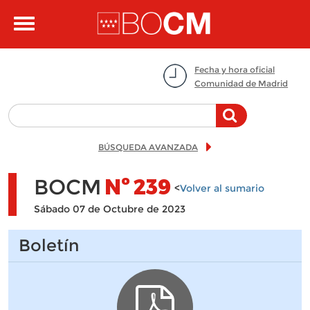
Pasar al contenido principal
Toggle
navigation
Fecha y hora oficial
Comunidad de Madrid
BÚSQUEDA AVANZADA
BOCM
Nº
239
<
Volver al sumario
Sábado 07 de Octubre de 2023
Boletín