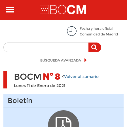
Pasar al contenido principal
Toggle
navigation
Fecha y hora oficial
Comunidad de Madrid
BÚSQUEDA AVANZADA
BOCM
Nº
8
<
Volver al sumario
Lunes 11 de Enero de 2021
Boletín